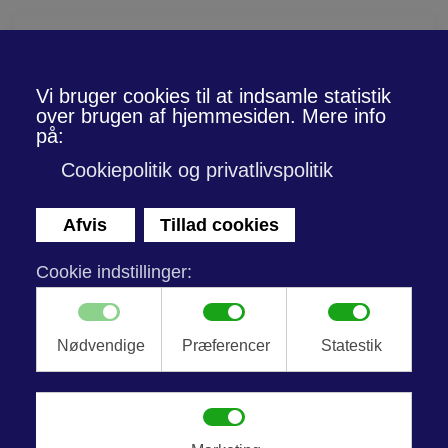
Skip to main content
GLARMESTER I BRØNDBY, FREDERIKSBERG,
SKOVSHOVED & OMEGN
F. Weien Svendsen A/S
Kvalitet, effektivitet og en service ud over det
sædvanlige.
Brug for et tilbud?
Ring eller udfyld vores
formular.
Kontakt os
43 96 11 11