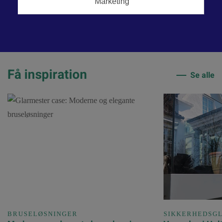
Få inspiration
Se alle
BRUSELØSNINGER
SIKKERHEDSG