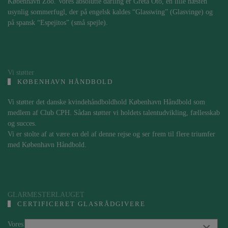
København Zoo. Vores absolutte darling er Greta Oto, en lille næsten
usynlig sommerfugl, der på engelsk kaldes “Glasswing” (Glasvinge) og
på spansk “Espejitos” (små spejle).
Vi støtter
KØBENHAVN HÅNDBOLD
Vi støtter det danske kvindehåndboldhold København Håndbold som
medlem af Club CPH. Sådan støtter vi holdets talentudvikling, fællesskab
og succes.
Vi er stolte af at være en del af denne rejse og ser frem til flere triumfer
med København Håndbold.
GLARMESTERLAUGET
CERTIFICERET GLASRÅDGIVERE
Vores indehaver Brian Hansen er en de første i Danmark, der er blevet