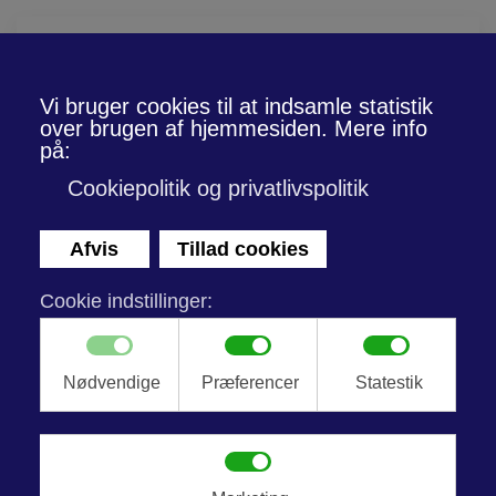
Skip to main content
Din Lokale Glarmester i
Brøndby
BESØG OS PÅ VIBEHOLMSVEJ 29, 2605 BRØNDBY
I hjertet af vores forretning finder du vores hovedkontor og state-
of-the-art værksted, hvor vi med stolthed løser enhver
glarmesteropgave. Uanset om du er erhvervskunde eller
privatperson, er vores team af erfarne fagfolk klar til at håndtere
alle typer af projekter med præcision og ekspertise.