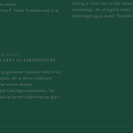
darling er Greta Oto, en lille næste
es indsats.
sommerfugl, der på engelsk kaldes 
i hos F. Weien Svendsen med til at
(Glasvinge) og på spansk “Espejitos
ERLAUGET
ICERET GLASRÅDGIVERE
og glarmester Sebastian Weltz er en
nmark, der er blevet certificeret
ter at have afsluttet
gets Glasrådgiveruddannelse. Det
hed og korrekt rådgivning om glas i