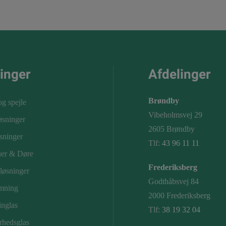
inger
Afdelinger
Brøndby
og spejle
Vibeholmsvej 29
øsninger
2605 Brøndby
sninger
Tlf:
43 96 11 11
er & Døre
Frederiksberg
løsninger
Godthåbsvej 84
mning
2000 Frederiksberg
nglas
Tlf:
38 19 32 04
rhedsglas