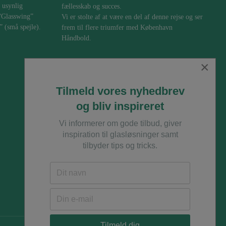
n usynlig
fællesskab og succes.
“Glasswing”
Vi er stolte af at være en del af denne rejse og ser
” (små spejle).
frem til flere triumfer med København
Håndbold.
×
Tilmeld vores nyhedbrev
og bliv inspireret
Vi informerer om gode tilbud, giver
inspiration til glasløsninger samt
tilbyder tips og tricks.
Tilmeld dig