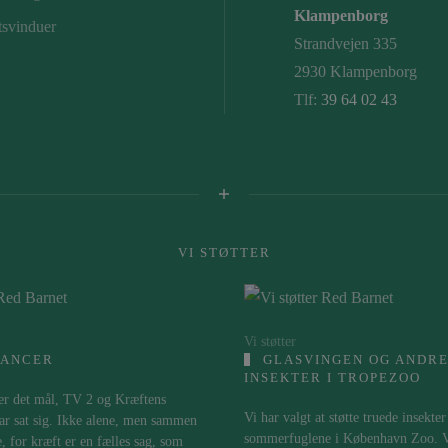
Klampenborg
tsvinduer
Strandvejen 335
2930 Klampenborg
Tlf:
39 64 02 43
VI STØTTER
Vi støtter
ANCER
GLASVINGEN OG ANDRE
INSEKTER I TROPEZOO
r det mål, TV 2 og Kræftens
Vi har valgt at støtte truede insekter
r sat sig. Ikke alene, men sammen
sommerfuglene i København Zoo. Vo
 for kræft er en fælles sag, som