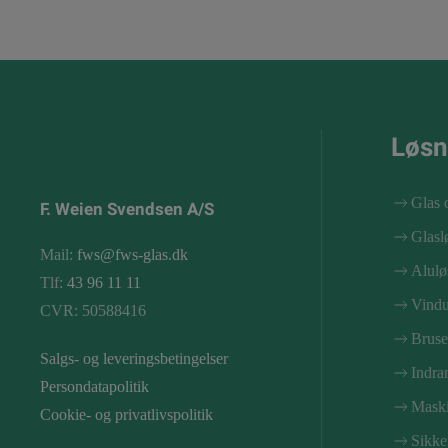
Løsn
Glas 
F. Weien Svendsen A/S
Glasl
Mail:
fws@fws-glas.dk
Alulø
Tlf:
43 96 11 11
Vindu
CVR: 50588416
Bruse
Salgs- og leveringsbetingelser
Indra
Persondatapolitik
Maski
Cookie- og privatlivspolitik
Sikke