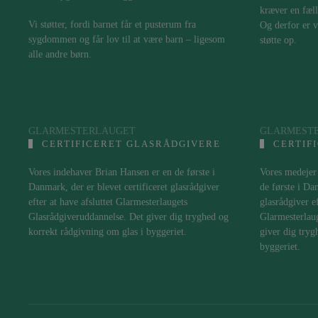
kræver en fæll
Vi støtter, fordi barnet får et pusterum fra
Og derfor er v
sygdommen og får lov til at være barn – ligesom
støtte op.
alle andre børn.
GLARMESTERLAUGET
GLARMEST
CERTIFICERET GLASRÅDGIVERE
CERTIF
Vores indehaver Brian Hansen er en de første i
Vores medejer 
Danmark, der er blevet certificeret glasrådgiver
de første i Da
efter at have afsluttet Glarmesterlaugets
glasrådgiver ef
Glasrådgiveruddannelse. Det giver dig tryghed og
Glarmesterlau
korrekt rådgivning om glas i byggeriet.
giver dig tryg
byggeriet.