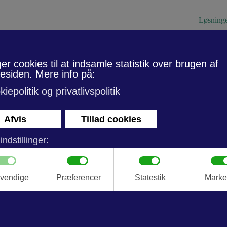
Løsning
Glas og spejle
Glasmontre