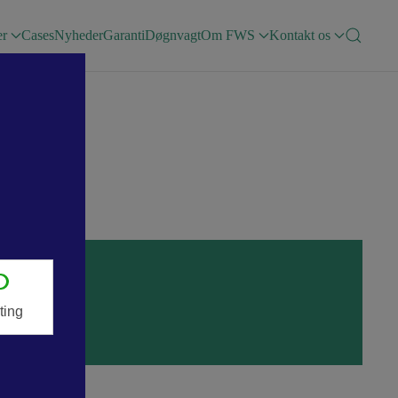
er
Cases
Nyheder
Garanti
Døgnvagt
Om FWS
Kontakt os