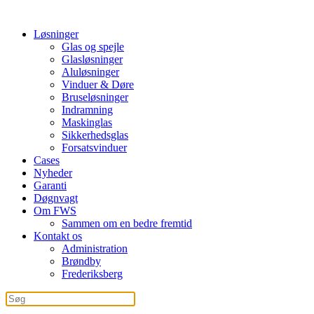
Løsninger
Glas og spejle
Glasløsninger
Aluløsninger
Vinduer & Døre
Bruseløsninger
Indramning
Maskinglas
Sikkerhedsglas
Forsatsvinduer
Cases
Nyheder
Garanti
Døgnvagt
Om FWS
Sammen om en bedre fremtid
Kontakt os
Administration
Brøndby
Frederiksberg