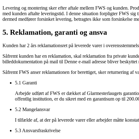
Levering og montering sker efter aftale mellem FWS og kunden. Prod
med kunden aftalte leveringstid. I denne situation forpligter FWS sig
dermed medfører forsinket levering, betragtes ikke som forsinkelse me
5. Reklamation, garanti og ansva
Kunden har 2 års reklamationsret på leverede varer i overensstemme
Såfremt kunden har en reklamation, skal reklamation fra private kund
billeddokumentation på mail til
Denne e-mail adresse bliver beskyttet 
Såfremt FWS anser reklamationen for berettiget, sker returnering af v
5.1 Garanti
Arbejde udført af FWS er dækket af Glarmesterlaugets garantiord
offentlig institution, er du sikret med en garantisum op til 200
5.2 Mangelansvar
I tilfælde af, at der på leverede varer eller arbejder måtte ko
5.3 Ansvarsfraskrivelse