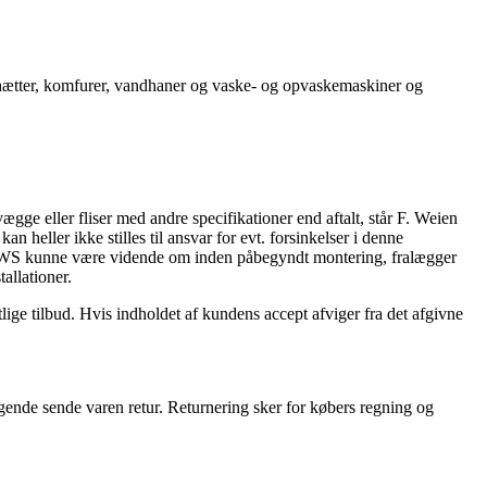
 emhætter, komfurer, vandhaner og vaske- og opvaskemaskiner og
ægge eller fliser med andre specifikationer end aftalt, står F. Weien
 heller ikke stilles til ansvar for evt. forsinkelser i denne
er FWS kunne være vidende om inden påbegyndt montering, fralægger
allationer.
tlige tilbud. Hvis indholdet af kundens accept afviger fra det afgivne
gende sende varen retur. Returnering sker for købers regning og