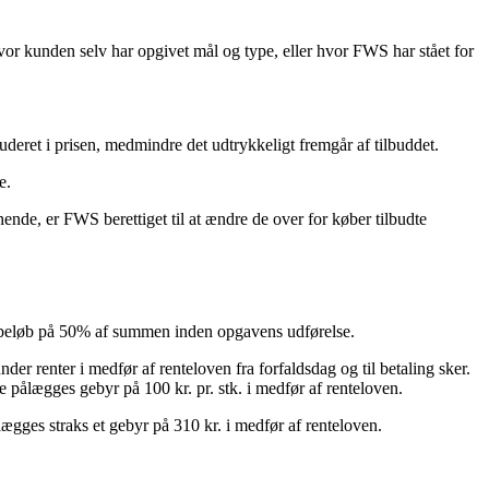
hvor kunden selv har opgivet mål og type, eller hvor FWS har stået for
uderet i prisen, medmindre det udtrykkeligt fremgår af tilbuddet.
e.
ignende, er FWS berettiget til at ændre de over for køber tilbudte
nto beløb på 50% af summen inden opgavens udførelse.
er renter i medfør af renteloven fra forfaldsdag og til betaling sker.
e pålægges gebyr på 100 kr. pr. stk. i medfør af renteloven.
ægges straks et gebyr på 310 kr. i medfør af renteloven.