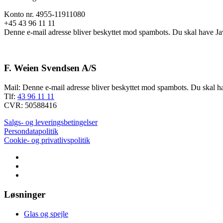
Konto nr. 4955-11911080
+45 43 96 11 11
Denne e-mail adresse bliver beskyttet mod spambots. Du skal have Java
F. Weien Svendsen A/S
Mail:
Denne e-mail adresse bliver beskyttet mod spambots. Du skal hav
Tlf:
43 96 11 11
CVR: 50588416
Salgs- og leveringsbetingelser
Persondatapolitik
Cookie- og privatlivspolitik
Løsninger
Glas og spejle