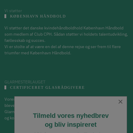
Vi støtter
KØBENHAVN HÅNDBOLD
Vi støtter det danske kvindehåndboldhold København Håndbold
som medlem af Club CPH. Sådan støtter vi holdets talentudvikling,
fællesskab og succes.
Vi er stolte af at være en del af denne rejse og ser frem til flere
triumfer med København Håndbold.
GLARMESTERLAUGET
CERTIFICERET GLASRÅDGIVERE
Vores indehaver Brian Hansen er en de første i Danmark, der er
×
blevet certificeret glasrådgiver efter at have afsluttet
Glarmesterlaugets Glasrådgiveruddannelse. Det giver dig tryghed
Tilmeld vores nyhedbrev
og korrekt rådgivning om glas i byggeriet.
og bliv inspireret