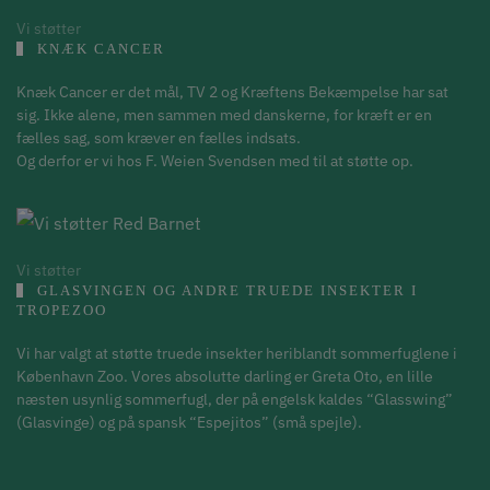
Vi støtter
KNÆK CANCER
Knæk Cancer er det mål, TV 2 og Kræftens Bekæmpelse har sat
sig. Ikke alene, men sammen med danskerne, for kræft er en
fælles sag, som kræver en fælles indsats.
Og derfor er vi hos F. Weien Svendsen med til at støtte op.
Vi støtter
GLASVINGEN OG ANDRE TRUEDE INSEKTER I
TROPEZOO
Vi har valgt at støtte truede insekter heriblandt sommerfuglene i
København Zoo. Vores absolutte darling er Greta Oto, en lille
næsten usynlig sommerfugl, der på engelsk kaldes “Glasswing”
(Glasvinge) og på spansk “Espejitos” (små spejle).