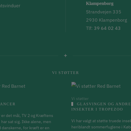
Klampenborg
atsvinduer
Strandvejen 335
2930 Klampenborg
Tlf:
39 64 02 43
VI STØTTER
Vi støtter
ANCER
GLASVINGEN OG ANDRE
INSEKTER I TROPEZOO
er det mål, TV 2 og Kræftens
Vi har valgt at støtte truede inse
ar sat sig. Ikke alene, men
heriblandt sommerfuglene i Kø
anskerne, for kræft er en