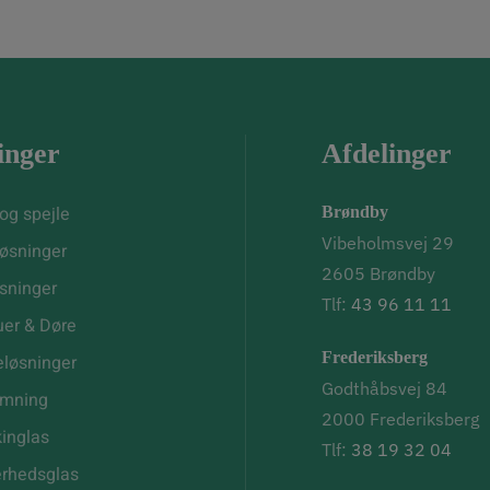
inger
Afdelinger
og spejle
Brøndby
Vibeholmsvej 29
løsninger
2605 Brøndby
øsninger
Tlf:
43 96 11 11
uer & Døre
Frederiksberg
eløsninger
Godthåbsvej 84
amning
2000 Frederiksberg
inglas
Tlf:
38 19 32 04
erhedsglas