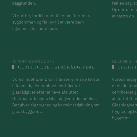
baggrunden.
fælles sag, 
Og derfor er
Vi støtter, fordi barnet får et pusterum fra
at støtte op.
sygdommen og får lov til at være barn –
ligesom alle andre børn.
GLARMESTERLAUGET
GLARMESTE
CERTIFICERET GLASRÅDGIVERE
CERTIF
Vores indehaver Brian Hansen er en de første
Vores medeje
i Danmark, der er blevet certificeret
er en de førs
glasrådgiver efter at have afsluttet
certificeret 
Glarmesterlaugets Glasrådgiveruddannelse.
afsluttet Gl
Det giver dig tryghed og korrekt rådgivning om
Glasrådgiver
glas i byggeriet.
tryghed og ko
byggeriet.