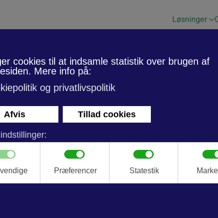
Løsninger
NIUM OG TRÆ
til at kombinere sikkerhed
rivate og kommercielle
n at gå på kompromis med