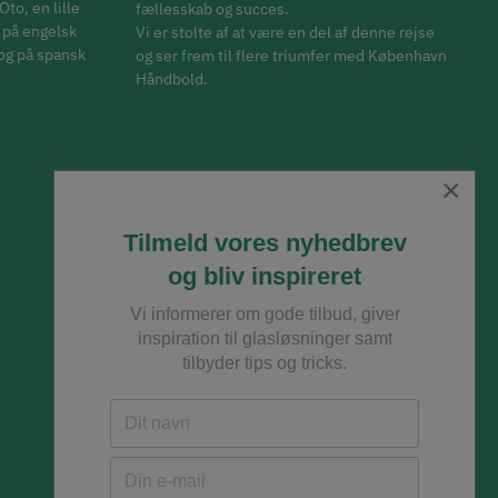
to, en lille
fællesskab og succes.
 på engelsk
Vi er stolte af at være en del af denne rejse
og på spansk
og ser frem til flere triumfer med København
Håndbold.
×
Tilmeld vores nyhedbrev
og bliv inspireret
Vi informerer om gode tilbud, giver
inspiration til glasløsninger samt
tilbyder tips og tricks.