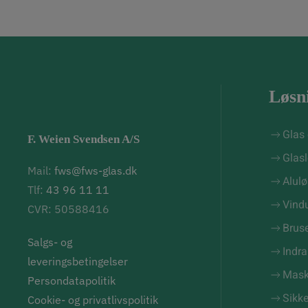
Løsn
Glas 
F. Weien Svendsen A/S
Glas
Mail:
fws@fws-glas.dk
Alul
Tlf:
43 96 11 11
Vind
CVR: 50588416
Brus
Salgs- og
Indr
leveringsbetingelser
Mask
Persondatapolitik
Sikk
Cookie- og privatlivspolitik