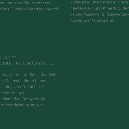
Vores absolutte darling er Greta O
som kræver en fælles indsats.
næsten usynlig sommerfugl, der
 vi hos F. Weien Svendsen med til
kaldes “Glasswing” (Glasvinge) 
“Espejitos” (små spejle).
RLAUGET
ICERET GLASRÅDGIVERE
r og glarmester Sebastian Weltz
te i Danmark, der er blevet
glasrådgiver efter at have
armesterlaugets
uddannelse. Det giver dig
rrekt rådgivning om glas i