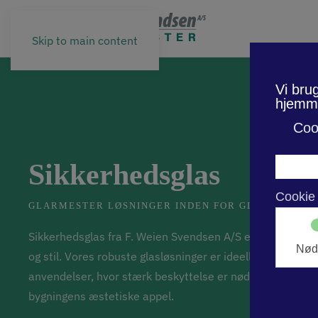
Skip to main content
Sikkerhedsglas
GLARMESTER LØSNINGER INDEN FOR GLAS, ALUMI
Sikkerhedsglas fra F. Weien Svendsen A/S er din løsning 
og stil. Vores robuste glasløsninger er ideelle til både p
anvendelser, hvor stærk beskyttelse er nødvendig, ude
bygningens æstetiske appel.